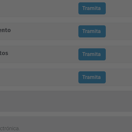
Tramita
ento
Tramita
tos
Tramita
Tramita
ctrónica.