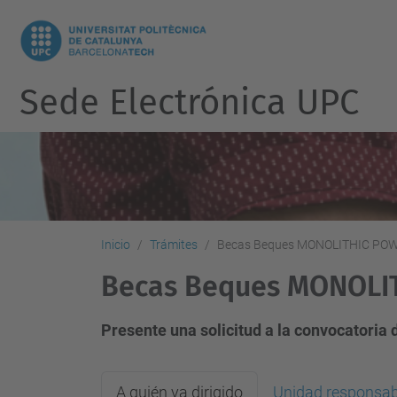
Sede Electrónica UPC
Inicio
Trámites
Becas Beques MONOLITHIC PO
Becas Beques MONOLI
Presente una solicitud a la convocato
A quién va dirigido
Unidad responsab