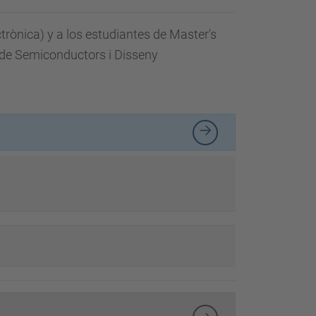
d
a
ctrònica) y a los estudiantes de Master's
…
 de Semiconductors i Disseny