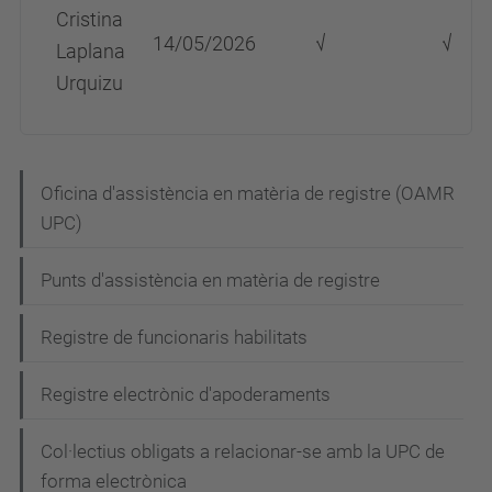
Cristina
14/05/2026
√
√
Laplana
Urquizu
N
Oficina d'assistència en matèria de registre (OAMR
UPC)
a
v
Punts d'assistència en matèria de registre
e
g
Registre de funcionaris habilitats
a
Registre electrònic d'apoderaments
c
i
Col·lectius obligats a relacionar-se amb la UPC de
forma electrònica