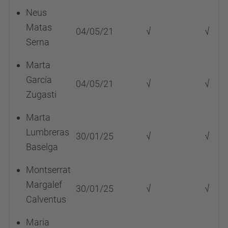
Neus
Matas
04/05/21
√
√
Serna
Marta
García
04/05/21
√
√
Zugasti
Marta
Lumbreras
30/01/25
√
√
Baselga
Montserrat
Margalef
30/01/25
√
√
Calventus
Maria