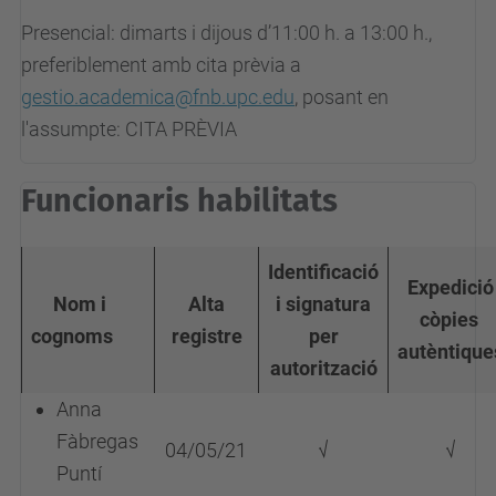
Presencial: dimarts i dijous d’11:00 h. a 13:00 h.,
preferiblement amb cita prèvia a
gestio.academica@fnb.upc.edu
, posant en
l'assumpte: CITA PRÈVIA
Funcionaris habilitats
Identificació
Expedició
Nom i
Alta
i signatura
còpies
cognoms
registre
per
autèntique
autorització
Anna
Fàbregas
04/05/21
√
√
Puntí