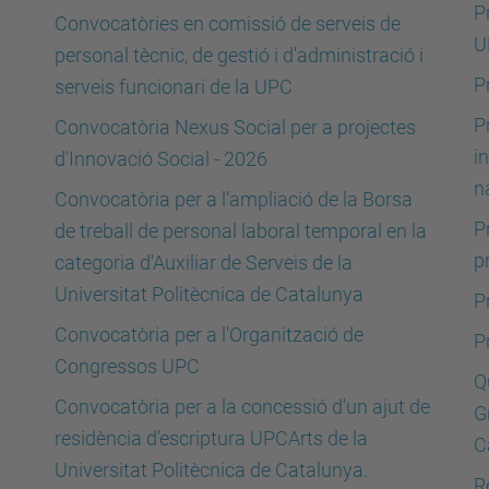
P
Convocatòries en comissió de serveis de
U
personal tècnic, de gestió i d'administració i
P
serveis funcionari de la UPC
P
Convocatòria Nexus Social per a projectes
i
d'Innovació Social - 2026
n
Convocatòria per a l’ampliació de la Borsa
P
de treball de personal laboral temporal en la
p
categoria d'Auxiliar de Serveis de la
Universitat Politècnica de Catalunya
P
Convocatòria per a l'Organització de
P
Congressos UPC
Q
Convocatòria per a la concessió d'un ajut de
G
residència d'escriptura UPCArts de la
C
Universitat Politècnica de Catalunya.
R