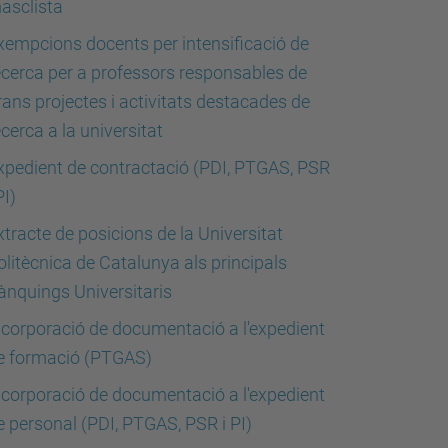
asclista
xempcions docents per intensificació de
ecerca per a professors responsables de
rans projectes i activitats destacades de
ecerca a la universitat
xpedient de contractació (PDI, PTGAS, PSR
PI)
xtracte de posicions de la Universitat
olitècnica de Catalunya als principals
ànquings Universitaris
ncorporació de documentació a l'expedient
e formació (PTGAS)
ncorporació de documentació a l'expedient
e personal (PDI, PTGAS, PSR i PI)