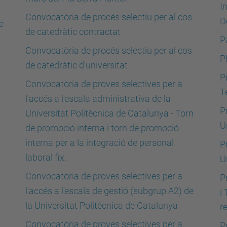
I
Convocatòria de procés selectiu per al cos
D
e
de catedràtic contractat
P
Convocatòria de procés selectiu per al cos
P
de catedràtic d'universitat
P
Convocatòria de proves selectives per a
T
l'accés a l'escala administrativa de la
P
Universitat Politècnica de Catalunya - Torn
U
de promoció interna i torn de promoció
interna per a la integració de personal
P
laboral fix.
U
Convocatòria de proves selectives per a
P
l'accés a l'escala de gestió (subgrup A2) de
i
la Universitat Politècnica de Catalunya
r
Convocatòria de proves selectives per a
P