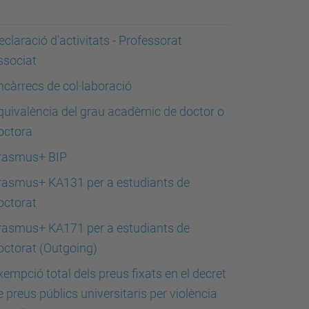
eclaració d'activitats - Professorat
ssociat
ncàrrecs de col·laboració
quivalència del grau acadèmic de doctor o
octora
rasmus+ BIP
rasmus+ KA131 per a estudiants de
octorat
rasmus+ KA171 per a estudiants de
octorat (Outgoing)
xempció total dels preus fixats en el decret
e preus públics universitaris per violència