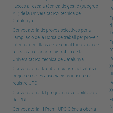
l'accés a l'escala tècnica de gestió (subgrup
P
A1) de la Universitat Politècnica de
P
Catalunya
d
Convocatòria de proves selectives per a
T
l’ampliació de la Borsa de treball per proveir
P
interinament llocs de personal funcionari de
m
l’escala auxiliar administrativa de la
P
Universitat Politècnica de Catalunya
X
Convocatòria de subvencions d’activitats i
u
projectes de les associacions inscrites al
P
registre UPC
X
Convocatòria del programa d'estabilització
P
del PDI
l
Convocatòria III Premi UPC Ciència oberta