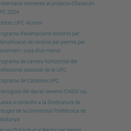
resentació esmenes al projecte d’Estatuts
PC 2024
réstec UPC Alumni
rograma d'exempcions docents per
ntensificació de recerca per permís per
aixement i cura d'un menor
rograma de carrera horitzontal del
rofessorat associat de la UPC
rograma de Càtedres UPC
ròrrogues del darrer sexenni CNEAI viu
ueixa o consulta a la Sindicatura de
reuges de la Universitat Politècnica de
atalunya
ecurs/Sol·licitud al Rector per temes