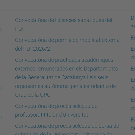
D
Convocatòria de llicències sabàtiques del
a
t
PDI
E
Convocatòria de permís de mobilitat externa
del PDI 2026/2
E
d
Convocatòria de pràctiques acadèmiques
externes remunerades en els Departaments
E
de la Generalitat de Catalunya i els seus
E
organismes autònoms, per a estudiants de
 i
d
Grau de la UPC
E
Convocatòria de procés selectiu de
d
professorat titular d'Universitat
 i
E
Convocatòria de procés selectiu de borsa de
d
substituts de la Universitat Politècnica de