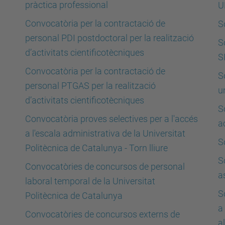
pràctica professional
U
Convocatòria per la contractació de
S
personal PDI postdoctoral per la realització
S
d’activitats cientificotècniques
S
Convocatòria per la contractació de
S
personal PTGAS per la realització
u
d’activitats cientificotècniques
S
Convocatòria proves selectives per a l'accés
a
a l'escala administrativa de la Universitat
S
Politècnica de Catalunya - Torn lliure
S
Convocatòries de concursos de personal
a
laboral temporal de la Universitat
S
Politècnica de Catalunya
a
Convocatòries de concursos externs de
a