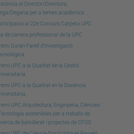
nstància al Director/Directora,
egà/Degana per a temes acadèmics
articipació al 22è Concurs Carpeta UPC
la de carrera professional de la UPC
remi Duran Farell d'Investigació
ecnològica
remi UPC a la Qualitat de la Gestió
niversitària
remi UPC a la Qualitat en la Docència
niversitària.
remi UPC Arquitectura, Enginyeria, Ciències
 Tecnologia sostenibles per a treballs de
ecerca de batxillerat i projectes de CFGS
remi UPC de Ciència-Ficció Miquel Barceló