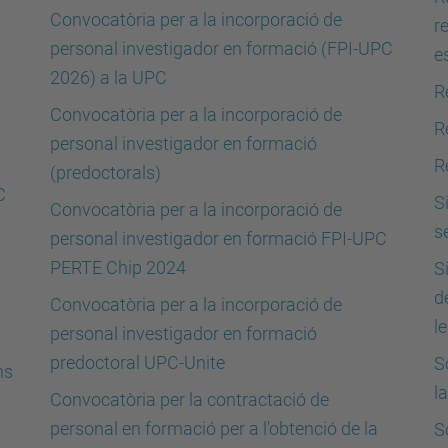
Convocatòria per a la incorporació de
r
personal investigador en formació (FPI-UPC
e
2026) a la UPC
R
Convocatòria per a la incorporació de
R
personal investigador en formació
R
(predoctorals)
C
S
Convocatòria per a la incorporació de
s
personal investigador en formació FPI-UPC
PERTE Chip 2024
S
d
Convocatòria per a la incorporació de
l
personal investigador en formació
predoctoral UPC-Unite
S
ns
l
Convocatòria per la contractació de
personal en formació per a l'obtenció de la
S