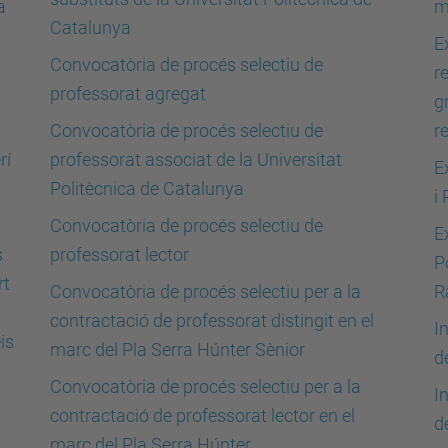
a
m
Catalunya
E
Convocatòria de procés selectiu de
r
professorat agregat
g
Convocatòria de procés selectiu de
r
rí
professorat associat de la Universitat
E
Politècnica de Catalunya
i 
Convocatòria de procés selectiu de
E
s
professorat lector
P
rt
Convocatòria de procés selectiu per a la
R
contractació de professorat distingit en el
I
is
marc del Pla Serra Húnter Sènior
d
Convocatòria de procés selectiu per a la
I
contractació de professorat lector en el
d
marc del Pla Serra Húnter