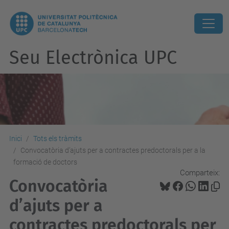
Seu Electrònica UPC
Inici
Tots els tràmits
Convocatòria d’ajuts per a contractes predoctorals per a la
formació de doctors
Comparteix:
Convocatòria
d’ajuts per a
contractes predoctorals per