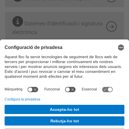
Sistemes d'identificació i signatura
electrònica.
Àmbit: recerca
Perfil: PDI
Perfil: PSR
Categoria: finançament i ajuts
Perfil: PI
© UPC
Secretaria General
Desenvolupat amb