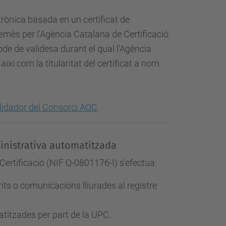
trònica basada en un certificat de
t emès per l'Agència Catalana de Certificació
ode de validesa durant el qual l'Agència
així com la titularitat del certificat a nom
lidador del Consorci AOC
.
ministrativa automatitzada
Certificació (NIF Q-0801176-I) s'efectua:
rits o comunicacions lliurades al registre
titzades per part de la UPC.