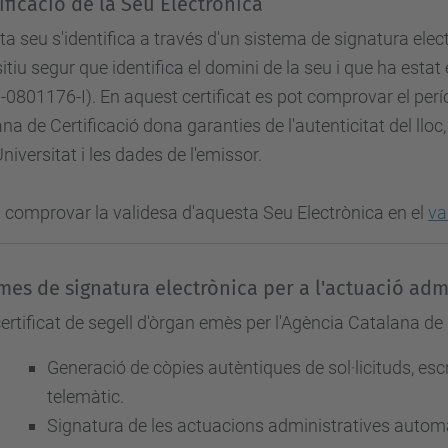
ificació de la Seu Electrònica
a seu s'identifica a través d'un sistema de signatura elec
itiu segur que identifica el domini de la seu i que ha esta
-0801176-I). En aquest certificat es pot comprovar el perí
na de Certificació dona garanties de l'autenticitat del lloc, 
Universitat i les dades de l'emissor.
comprovar la validesa d'aquesta Seu Electrònica en el
va
mes de signatura electrònica per a l'actuació ad
rtificat de segell d'òrgan emès per l'Agència Catalana de 
Generació de còpies autèntiques de sol·licituds, esc
telemàtic.
Signatura de les actuacions administratives automa