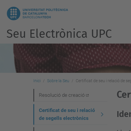
Seu Electrònica UPC
Inici
Sobre la Seu
Certificat de seu i relació de se
Cer
N
Resolució de creació
a
Certificat de seu i relació
Ide
v
de segells electrònics
e