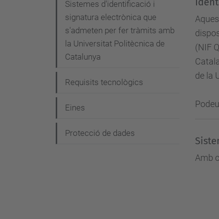
Ident
g
Sistemes d'identificació i
signatura electrònica que
Aquest
a
s'admeten per fer tràmits amb
dispos
c
la Universitat Politècnica de
(NIF Q
i
Catalunya
Catala
ó
de la 
Requisits tecnològics
Podeu 
Eines
Protecció de dades
Siste
Amb ce