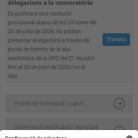
Al·legacions a la convocatòria
Es publicarà una resolució
provisional abans de les 24 hores del
20 de juliol de 2026. Es podran
Tramita
presentar al·legacions a través del
portal de tràmits de la seu
electrònica de la UPC del 21 de juliol
fins al 30 de juliol de 2026 (tot el
dia).
Procés de tramitació i suport.
Sistemes d'identificació i signatura
electrònica.